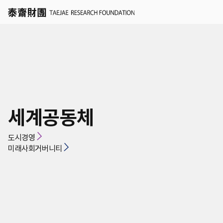
세계경영
세계공동체
국가경영
학술연구지원 신청
도시경영
도시경영
미래사회거버니티
인재채용
세계공동체
연혁
KR
EN
연구/인재채용 Q&A
미래사회거버니티
조직
공지
자료