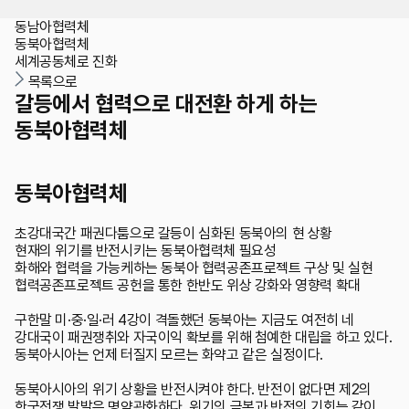
동남아협력체
위치
동북아협력체
세계공동체로 진화
목록으로
갈등에서 협력으로 대전환 하게 하는
동북아협력체
동북아협력체
초강대국간 패권다툼으로 갈등이 심화된 동북아의 현 상황
현재의 위기를 반전시키는 동북아협력체 필요성
화해와 협력을 가능케하는 동북아 협력공존프로젝트 구상 및 실현
협력공존프로젝트 공헌을 통한 한반도 위상 강화와 영향력 확대
구한말 미·중·일·러 4강이 격돌했던 동북아는 지금도 여전히 네
강대국이 패권쟁취와 자국이익 확보를 위해 첨예한 대립을 하고 있다.
동북아시아는 언제 터질지 모르는 화약고 같은 실정이다.
동북아시아의 위기 상황을 반전시켜야 한다. 반전이 없다면 제2의
한국전쟁 발발은 명약관화하다. 위기의 극복과 반전의 기회는 같이