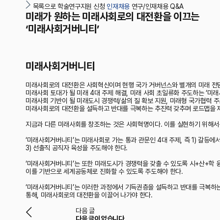
목록으로
학술연구지원 신청
인재채용
연구/인재채용 Q&A
미래가 원하는 미래사회로의 대전환을 이끄는
‘미래사회거버니티’
미래사회거버니티
미래사회로의 대전환은 사회혁신이며 현행 국가 거버넌스와 별개의 미래 전
미래사회 토대가 될 미래 4대 주제 해결, 미래 사회 초일류화 주도하는 ‘미
미래사회 기반이 될 미래도시 경쟁력/삶의 질 확보 지원, 미래형 국가협력 
미래사회로의 대전환을 설득하고 반대를 극복하는 추진력 갖추며 로드맵을 
지금과 다른 미래사회를 창조하는 것은 사회혁명이다. 이를 실현하기 위해서
‘미래사회거버니티’는 미래사회로 가는 통과 관문인 4대 주제, 즉 1) 갈등에서
3) 선출직 공직자 육성을 주도해야 한다.
‘미래사회거버니티’는 또한 미래도시가 경쟁력을 갖출 수 있도록 시+산+학
이를 기반으로 세계공동체로 진화할
수 있도록 주도해야 한다.
‘미래사회거버니티’는 이러한 과정에서 기득권층을 설득하고 반대를 극복하는
통해, 미래사회로의 대전환을 이끌어 나가야 한다.
다음 글
다음 글이 없습니다