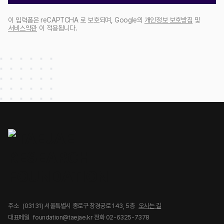
이 입력폼은 reCAPTCHA 로 보호되며, Google의
개인정보 보호방침
및
서비스약관
이 적용됩니다.
주소
(03131) 서울특별시 종로구 창경궁로 143, 5층
오시는 길
대표메일
foundation@taejae.kr
전화 02-6325-7378