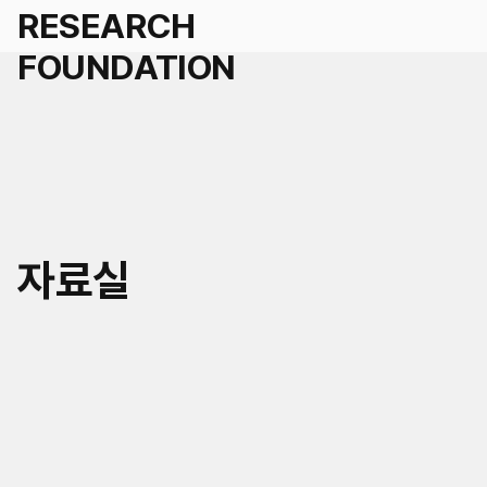
세계경영
자료실
국가경영
학술연구지원 신청
도시경영
인재채용
세계공동체
연혁
KR
EN
연구/인재채용 Q&A
미래사회거버니티
조직
공지
자료