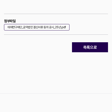
첨부파일
태재연구재단_공익법인 결산서류 등의 공시_25년.pdf
목록으로