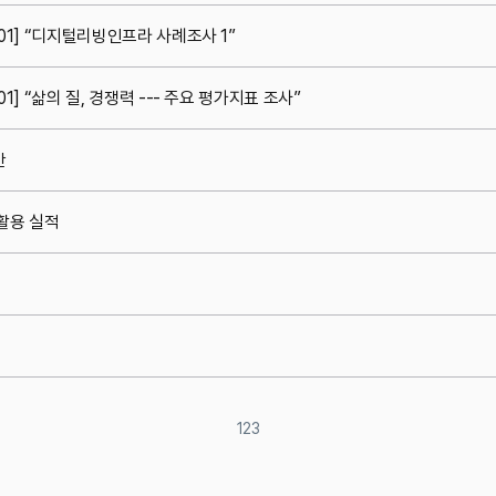
001] “디지털리빙인프라 사례조사 1”
01] “삶의 질, 경쟁력 --- 주요 평가지표 조사”
간
 활용 실적
1
2
3