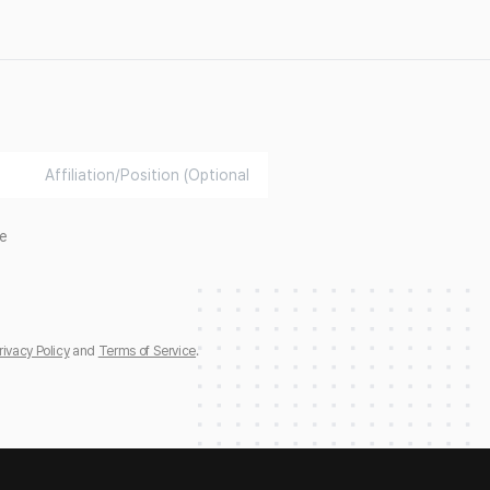
e
rivacy Policy
and
Terms of Service
.