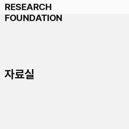
세계경영
자료실
국가경영
학술연구지원 신청
도시경영
인재채용
세계공동체
연혁
KR
EN
연구/인재채용 Q&A
미래사회거버니티
조직
공지
자료