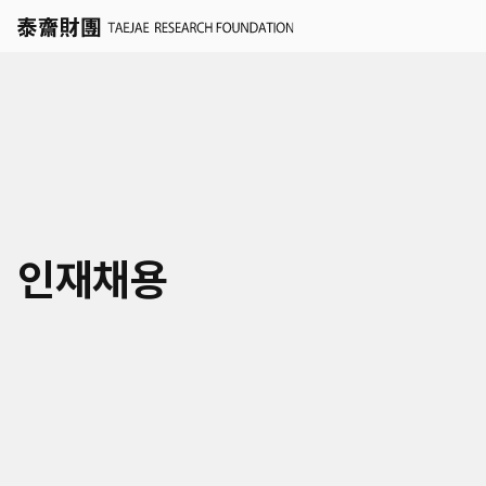
세계경영
인재채용
국가경영
학술연구지원 신청
도시경영
인재채용
세계공동체
연혁
KR
EN
연구/인재채용 Q&A
미래사회거버니티
조직
공지
자료