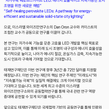
“자가수복 페로브스카이트 LED: 에너지 효율적이고 지속가능한 도시
조명을 위한 새로운 해법”
“Self-healing perovskite LEDs: A pathway for energy-
efficient and sustainable solid-state city lighting”
으로, 이스라엘 와이즈만연구소의 Dan Oron 교수와 카이스트의
조힘찬 교수가 공동으로 연구를 이끌어 갑니다.
본 연구는 자가수복 기능을 갖춘 고효율 LED 개발을 핵심 목표로
삼고 있으며, 이를 통해 미래 도시 조명의 내구성과 에너지 효율성을
획기적으로 높이고, 나아가 에너지 절감, 온실가스 감축, 지속가능한
도시 인프라 구축에 기여할 것으로 기대합니다.
태재연구재단은 이번 연구에 향후 3년간 총 72만 달러를 지원할
예정입니다. 이번 연구는 재단의 핵심 연구 주제인 “미래도시”와
“지속불가능 극복”의 실질적 해결에도 크게 이바지할 것으로
기대하고 있습니다. 또한 세계 최고 수준의 이스라엘
와이즈만연구소와의 공동협력연구를 통해 국내 관련 연구 역량
증대에 공헌할 수 있게 되기를 바랍니다.
앞으로도 태재연구재단은 국제협력 기반의 공동연구를 통해 인류와