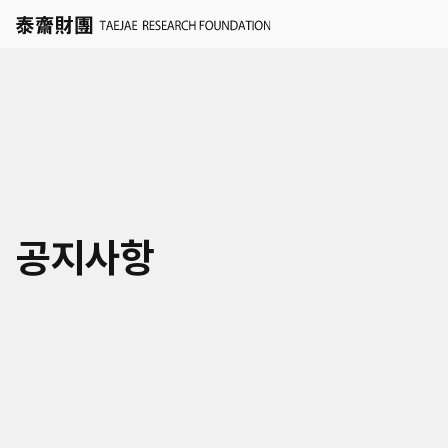
세계경영
공지사항
국가경영
학술연구지원 신청
도시경영
인재채용
세계공동체
연혁
KR
EN
연구/인재채용 Q&A
미래사회거버니티
조직
공지
자료