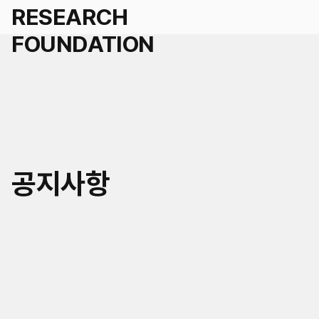
세계경영
공지사항
국가경영
학술연구지원 신청
도시경영
인재채용
세계공동체
연혁
KR
EN
연구/인재채용 Q&A
미래사회거버니티
조직
공지
자료